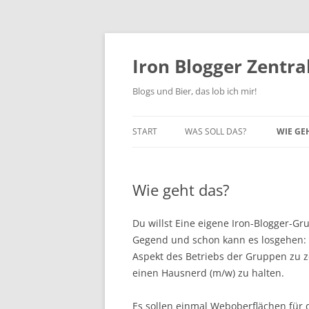
Zum
Inhalt
springen
Iron Blogger Zentra
Blogs und Bier, das lob ich mir!
START
WAS SOLL DAS?
WIE GE
BEISPI
Wie geht das?
LEETCH
Du willst Eine eigene Iron-Blogger-G
Gegend und schon kann es losgehen:
Aspekt des Betriebs der Gruppen zu zen
einen Hausnerd (m/w) zu halten.
Es sollen einmal Weboberflächen für 