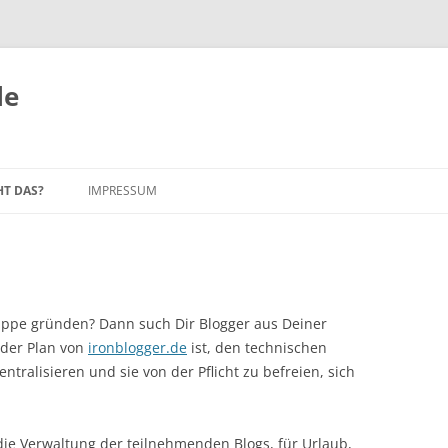
le
HT DAS?
IMPRESSUM
EL-REGELN
I
ruppe gründen? Dann such Dir Blogger aus Deiner
 der Plan von
ironblogger.de
ist, den technischen
tralisieren und sie von der Pflicht zu befreien, sich
die Verwaltung der teilnehmenden Blogs, für Urlaub,