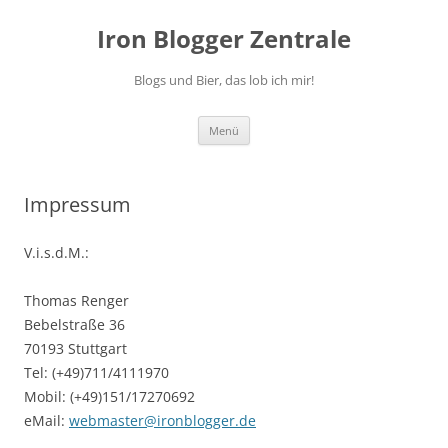
Zum
Inhalt
Iron Blogger Zentrale
springen
Blogs und Bier, das lob ich mir!
Menü
Impressum
V.i.s.d.M.:
Thomas Renger
Bebelstraße 36
70193 Stuttgart
Tel: (+49)711/4111970
Mobil: (+49)151/17270692
eMail:
webmaster@ironblogger.de